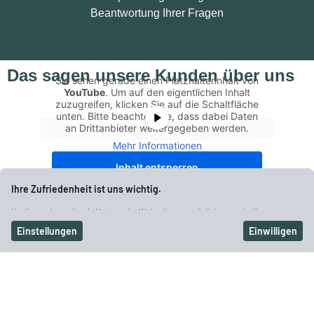
Beantwortung Ihrer Fragen
Das sagen unsere Kunden über uns
Sie sehen gerade einen Platzhalterinhalt von
YouTube
. Um auf den eigentlichen Inhalt
zuzugreifen, klicken Sie auf die Schaltfläche
unten. Bitte beachten Sie, dass dabei Daten
an Drittanbieter weitergegeben werden.
Mehr Informationen
Inhalt entsperren