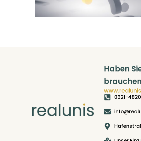
Haben Si
brauchen
www.realunis
0621-482
info@realu
Hafenstra
Unser Ein