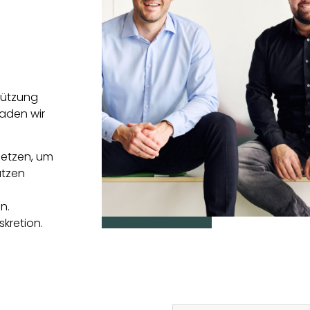
stützung
laden wir
.
setzen, um
ützen
n.
kretion.