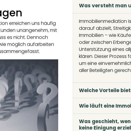
Was versteht man u
ragen
Immobilienmediation is
ion erreichen uns häufig
darauf abzielt, Streiti
n Kunden unangenehm, mit
Immobilien – wie Käufe
ss es nicht. Dennoch
oder zwischen Erbeng
ie möglich aufarbeiten
Unterstützung eines all
 zusammengefasst.
klären. Dieser Prozess 
um eine einvernehmlich
aller Beteiligten gerech
Welche Vorteile bie
Wie läuft eine Immo
Was geschieht, wen
keine Einigung erzie