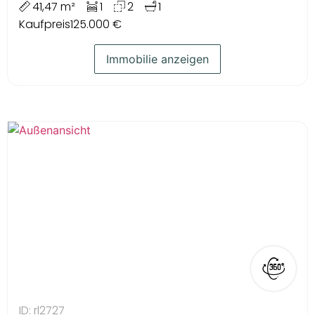
41,47 m²
1
2
1
Kaufpreis
125.000 €
Immobilie anzeigen
ID: rl2727