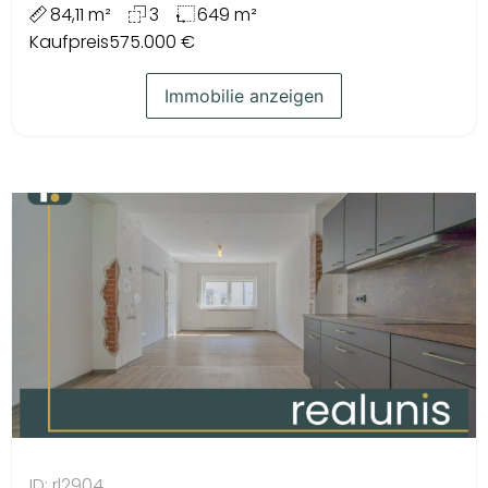
84,11 m²
3
649 m²
Kaufpreis
575.000 €
Immobilie anzeigen
ID: rl2904