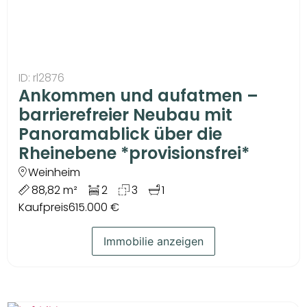
ID: rl2876
Ankommen und aufatmen –
barrierefreier Neubau mit
Panoramablick über die
Rheinebene *provisionsfrei*
Weinheim
88,82 m²
2
3
1
Kaufpreis
615.000 €
Immobilie anzeigen