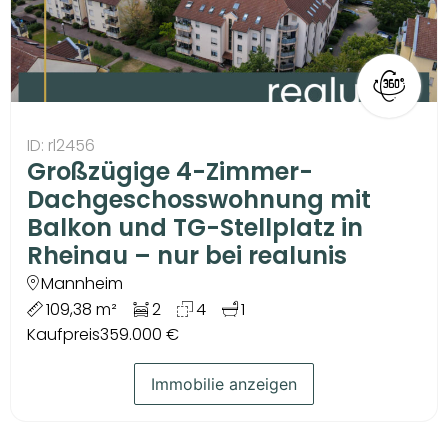
ID: rl2456
Großzügige 4-Zimmer-
Dachgeschosswohnung mit
Balkon und TG-Stellplatz in
Rheinau – nur bei realunis
Mannheim
109,38 m²
2
4
1
Kaufpreis
359.000 €
Immobilie anzeigen