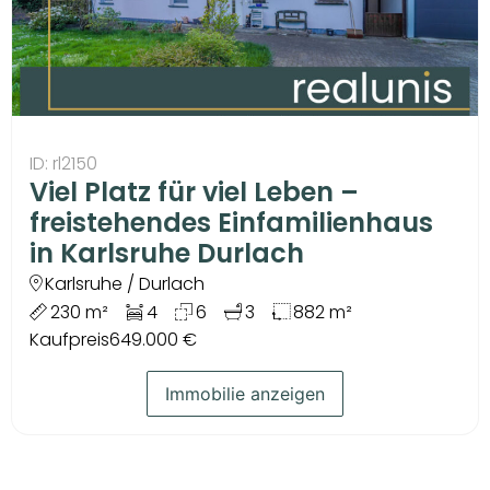
ID: rl2150
Viel Platz für viel Leben –
freistehendes Einfamilienhaus
in Karlsruhe Durlach
Karlsruhe / Durlach
230 m²
4
6
3
882 m²
Kaufpreis
649.000 €
Immobilie anzeigen