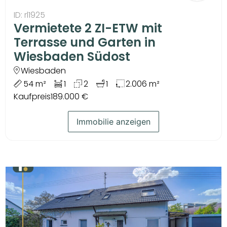
ID: rl1925
Vermietete 2 ZI-ETW mit
Terrasse und Garten in
Wiesbaden Südost
Wiesbaden
54 m²
1
2
1
2.006 m²
Kaufpreis
189.000 €
Immobilie anzeigen