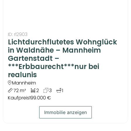
ID: rl2903
Lichtdurchflutetes Wohnglück
in Waldnähe – Mannheim
Gartenstadt –
***Erbbaurecht***nur bei
realunis
Mannheim
72 m²
2
3
1
Kaufpreis
199.000 €
Immobilie anzeigen