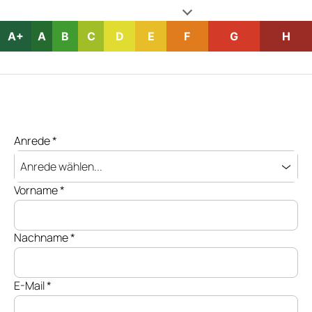
A+
A
B
C
D
E
F
G
H
Anrede
*
Anrede wählen...
Vorname
*
Nachname
*
E-Mail
*