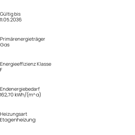
Gültig bis
11.05.2036
Primärenergieträger
Gas
Energieeffizienz Klasse
F
Endenergiebedarf
162,70 kWh/(m²·a)
Heizungsart
Etagenheizung